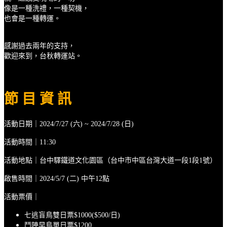
像是一種洗禮，一種契機，
也會是一種轉運。
感謝過去兩年的支持，
歡迎來到，台秋轉運站。
節 目 資 訊
活動日期｜2024/7/27 (六) ~ 2024/7/28 (日)
活動時間｜11:30
活動地點｜台中驛鐵道文化園區（台中市中區台灣大道一段1段1號）
啟售時間｜2024/5/7 (二) 中午12點
活動票價｜
七逃盲鳥雙日票$1000($500/日)
鬥陣早鳥單日票$1200