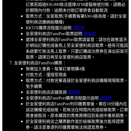
訂單若超過$30,000無法選擇ATM虛擬帳號付款，請務必
於期限內付款，逾期未付款訂單將會自動取消
取票方式：全家取票(手續費每筆$30/4張為限，請於全家
便利商店繳納給櫃檯)
KKTIX購票流程圖示說明
請點我
全家便利商店FamiPort取票說明
請點我
選擇全家便利商店FamiPort取票請留意：請勿在啟售當天
於網站訂購完成後馬上至全家便利商店取票，極有可能因
系統繁忙無法馬上取票，只要訂購成功票券在演出前皆可
取票，請擇日再至全家便利商店取票。
全家便利商店FamiPort購票：
無需加入會員，每筆訂單限購4張
付款方式：僅接受現金
取票方式：付款完畢直接於全家便利商店櫃檯現場取票，
免手續費
全家便利商店店鋪查詢
請點我
全家便利商店FamiPort購票流程圖示說明
請點我
於全家便利商店FamiPort列印繳費單後，需在10分鐘內在
該店櫃檯完成結帳，若無法在時間內完成結帳取票，訂單
將會被取消，原本購買的票券將釋回到系統中重新銷售。
於全家便利商店之購票動作皆於結帳取票後方能保證票
券，請注意單憑列印繳費單無法保證其票券。