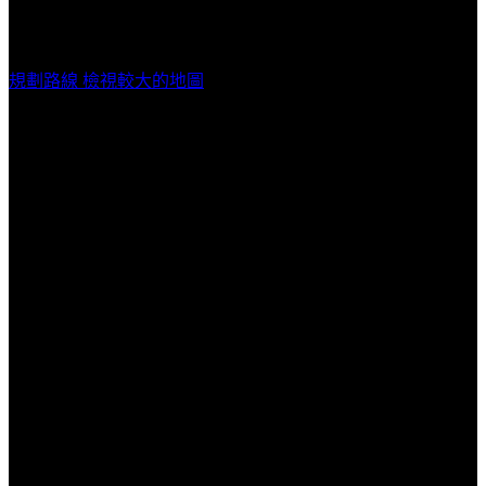
台中驛鐵道文化園區 / 台中市中區台灣大道一段1段1號
規劃路線
檢視較大的地圖
活動票券
票種
販售時間
售價
2024/05/07 12:00(+0800)
~
七逃盲鳥
2024/05/07 15:00(+0800)
結束販
TWD$
500
雙日票
售
2024/05/07 12:02(+0800)
~
鬥陣早鳥
2024/05/19 23:59(+0800)
結束販
TWD$
1,200
單日票
售
2024/05/07 12:02(+0800)
~
鬥陣早鳥
2024/05/19 23:59(+0800)
結束販
TWD$
900
雙日票
售
唱秋少年
2024/05/20 12:00(+0800)
~
預售單日
2024/07/26 23:59(+0800)
結束販
TWD$
1,400