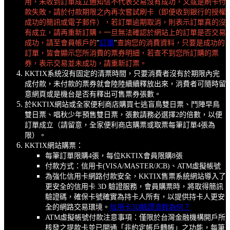
用，未收到訂單成立通知信不代表交易沒有成功，又或是刷卡付
款失敗，請於付款期限之內再次嘗試刷卡（即便收到銀行的授權
成功的簡訊或電子郵件），若訂單逾期取消，則表示訂單真的沒
有成立，請再重新訂購。一旦無法確認於網站上的訂單是否交易
成功，請至會員帳戶的
"
訂單
"
查詢您的消費資料，只要是成功的
訂單，皆會顯示您所消費的票券明細，若查不到您所訂購的票
券，表示交易並未成功，請重新訂票。
KKTIX系統沒有固定的清票時間，只要消費者沒有於期限內完
成付款，未付款的票券就會陸陸續續釋放出來，消費者可隨時留
意網頁或是機台是否有釋出可售票券張數。
於KKTIX網站或全家便利商店購買七逃盲鳥雙日票、鬥陣早鳥
雙日票、唱秋少年預售雙日票，張數請務必選擇2的倍數，以便
訂單成立（請留意，全家便利商店購票或取票每筆訂單4張為
限）。
KKTIX網站購票：
每筆訂單限購4張，每位KKTIX會員限購8張
付款方式：信用卡(VISA/MASTER/JCB)、ATM虛擬帳號
為強化信用卡網路付款安全，KKTIX售票系統網站導入了
更安全的信用卡 3D 驗證服務，會員購票時，將取得簡訊
驗證碼，確保卡號確實為持卡人所有，以提供持卡人更安
全的網路交易環境。
信用卡3D驗證流程為何？
ATM虛擬帳號付款注意事項：僅限於台灣金融機構開戶所
核發之提款卡並已開通「非約定帳戶轉帳」之功能，每筆