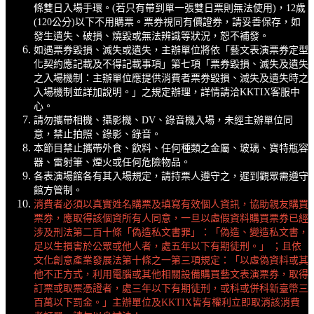
條雙日入場手環。(若只有帶到單一張雙日票則無法使用)，12歲
(120公分)以下不用購票。票券視同有價證券，請妥善保存，如
發生遺失、破損、燒毀或無法辨識等狀況，恕不補發。
如遇票券毀損、滅失或遺失，主辦單位將依「藝文表演票券定型
化契約應記載及不得記載事項」第七項「票券毀損、滅失及遺失
之入場機制：主辦單位應提供消費者票券毀損、滅失及遺失時之
入場機制並詳加說明。」之規定辦理，詳情請洽KKTIX客服中
心。
請勿攜帶相機、攝影機、DV、錄音機入場，未經主辦單位同
意，禁止拍照、錄影、錄音。
本節目禁止攜帶外食、飲料、任何種類之金屬、玻璃、寶特瓶容
器、雷射筆、煙火或任何危險物品。
各表演場館各有其入場規定，請持票人遵守之，遲到觀眾需遵守
館方管制。
消費者必須以真實姓名購票及填寫有效個人資訊，協助親友購買
票券，應取得該個資所有人同意，一旦以虛假資料購買票券已經
涉及刑法第二百十條「偽造私文書罪」：「偽造、變造私文書，
足以生損害於公眾或他人者，處五年以下有期徒刑。」 ；且依
文化創意產業發展法第十條之一第三項規定：「以虛偽資料或其
他不正方式，利用電腦或其他相關設備購買藝文表演票券，取得
訂票或取票憑證者，處三年以下有期徒刑，或科或併科新臺幣三
百萬以下罰金。」主辦單位及KKTIX皆有權利立即取消該消費