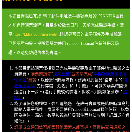
本節目僅限已完成“電子郵件地址及手機號碼驗證“的KKTIX會員
才能進行購票流程，且至少於啟售日前一天前完成驗證手續，請
至
https://kktix.com/users/edit
;確認是否您的電子郵件及手機號碼
已經認證完畢。提醒您請勿使用Yahoo、Hotmail信箱註冊及驗
證，以避免驗證信未能寄達。
本節目網站購票僅接受已完成手機號碼及電子郵件地址驗證之會
員購買，
購票前請先
"
加入會員
"
並盡早完成
"
手機號碼及電子郵
件地址
"
驗證
，以便進行購票流程，建議可於會員"設定"中的"
報
名預填資料
"先行存檔「姓名」和「手機」，可減少購票時間快
速進行下一步。(進行手機號碼驗證，但收不到簡訊怎麼辦？
請
點我
)
為了確保您的權益，強烈建議您，在註冊會員或是結帳時填寫的
聯絡人電子郵件，盡量不要使用Yahoo或Hotmail郵件信箱，以免
因為擋信、漏信，甚至被視為垃圾郵件而無法收到『訂單成立通
知信』。
訂單成立通知信可能因其他因素未能寄達，僅提供交易通知之