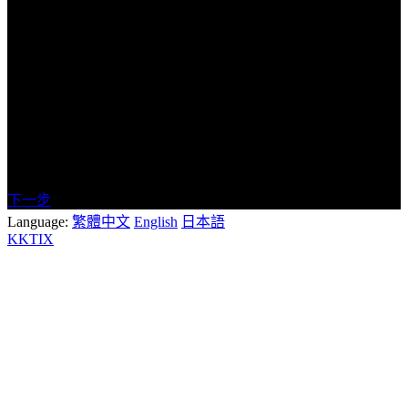
票
售
唱秋少年
2024/05/16 17:00(+0800)
~
預售雙日
2024/07/26 23:59(+0800)
結束販
TWD$
1,000
票
售
2024/05/07 15:00(+0800)
~
早鳥身障
2024/07/26 23:59(+0800)
結束販
TWD$
600
單日票
售
下一步
Language:
繁體中文
English
日本語
KKTIX