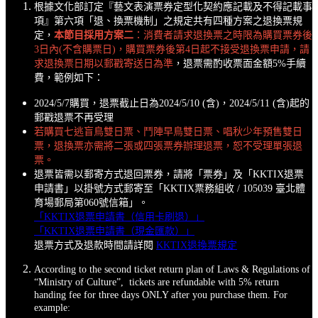
根據文化部訂定『藝文表演票券定型化契約應記載及不得記載事
項』第六項「退、換票機制」之規定共有四種方案之退換票規
定，
本節目採用方案二
：消費者請求退換票之時限為購買票券後
3日內(不含購票日)，購買票券後第4日起不接受退換票申請，請
求退換票日期以郵戳寄送日為準
，退票需酌收票面金額5%手續
費，範例如下：
2024/5/7購買，退票截止日為2024/5/10 (含)，2024/5/11 (含)起的
郵戳退票不再受理
若購買七逃盲鳥雙日票、鬥陣早鳥雙日票、唱秋少年預售雙日
票，退換票亦需將二張或四張票券辦理退票，恕不受理單張退
票。
退票皆需以郵寄方式退回票券，請將「票券」及「KKTIX退票
申請書」以掛號方式郵寄至「KKTIX票務組收 / 105039 臺北體
育場郵局第060號信箱」。
「KKTIX退票申請書（信用卡刷退）」
「KKTIX退票申請書（現金匯款）」
退票方式及退款時間請詳閱
KKTIX退換票規定
According to the second ticket return plan of Laws & Regulations of
“Ministry of Culture”, tickets are refundable with 5% return
handing fee for three days ONLY after you purchase them. For
example: