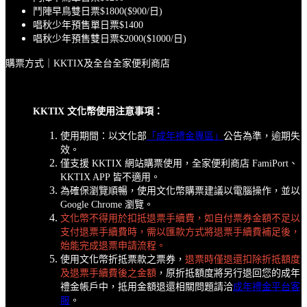
鬥陣早鳥雙日票$1800($900/日)
唱秋少年預售單日票$1400
唱秋少年預售雙日票$2000($1000/日)
購票方式｜KKTIX及全台全家便利商店
KKTIX 文化幣使用注意事項：
使用期間：以文化部
「成年禮金專區」
公告為準，逾期失
效。
僅支援 KKTIX 網站購票使用，全家便利商店 FamiPort、
KKTIX APP 皆不適用。
為確保瀏覽順暢，使用文化幣購票建議以電腦操作，並以
Google Chrome 瀏覽。
文化幣不得用於扣抵退票手續費，如自付票券金額不足以
支付退票手續費時，需以匯款方式將退票手續費補足後，
始能完成退票申請流程。
使用文化幣折抵票款之票券，
退票時僅退還扣除折抵額度
及退票手續費後之金額
，原折抵額度將另行退回您的成年
禮金帳戶中，抵用金額退還相關問題請洽
成年禮金平台客
服
。