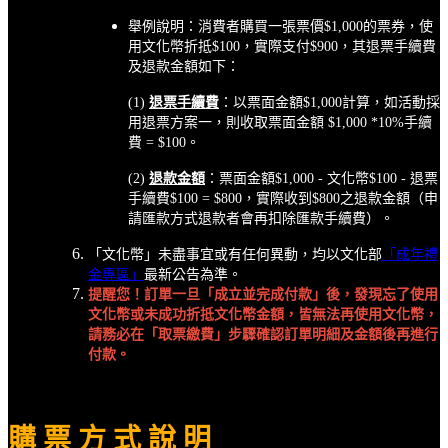
舉例說明：消費者購買一張票價$1,000的票券，使
用文化幣折抵$100，實際支付$900，其退票手續費
及退款金額如下：
(1)
退票手續費
：以票面金額$1,000計算，如活動採
用退票方案一，則收取票面金額 $1,000 *10%手續
費 = $100。
(2)
退款金額
：票面金額$1,000 - 文化幣$100 - 退票
手續費$100 = $800，實際收到$800之退款金額（申
請匯款方式退款者會再扣除匯款手續費）。
「文化幣」未盡事宜或有任何異動，均以文化部
「成年禮
金專區」
最新公告為準。
提醒您！訂單一旦「成立並完成付款」後，發現忘了使用
文化幣或未成功折抵文化幣金額，皆無法再使用文化幣，
請務必在「取票繳費」步驟確認訂單明細及金額後再進行
付款。
購 票 方 式 說 明