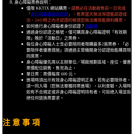
身心障礙票券說明：
僅限 KKTIX 網站購票，
請務必在活動啟售前一日完成
「
身心障礙者身份認證
」，售票當天無法保證能認證成
功，24小時之內才認證的帳號恕無法確保能順利購票。
如何進行身心障礙者身份認證？
請點我
通過身份認證之帳號，僅可購買身心障礙證明「有效期
限」晚於「活動日」之票券。
每位身心障礙人士含必要陪同者限購最多2張票券，「必
要陪伴者優惠措施」須通過主管機關身分認證始能購買陪
同席票。
身心障礙優先席以主辦單位／場館規劃區域、座位、優惠
票價配位銷售，售完為止，
單日票：票價每席 600 元。
進場時須出示有效身心障礙證明正本，若有必要陪伴者，
須一同入場（恕無法單獨持票進場），以利查驗。入場時
如有不合規定或非身心障礙證明持有者，可拒絕入場並拒
絕任何退換票要求。
注 意 事 項