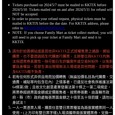
Tickets purchased on 2024/5/7 must be mailed to KKTIX before
2024/5/10. Tickets mailed out on and after 2024/5/11 for refund will
NOT be accepted.
In order to process your refund request, physical tickets must be
mailed to KKTIX before the due date. For KKTIX address, please
refer to
KKTIX REFUND POLICY
.
NOTE: If you choose Family Mart as ticket collect method, you will
still need to pick up your ticket at Family Mart and send it to
KKTIX.
請勿於拍賣網站或是其他非KKTIX正式授權售票之通路、網站
購票、也不要透過陌生代購進行購票，主辦單位與KKTIX均無
法保證票券真實性。除可能衍生詐騙案件或交易糾紛外，以免影
響自身權益，若發生演出現場無法入場或是其他問題，主辦單位
及KKTIX概不負責。
若有任何形式非供自用而加價轉售（無論加價名目為代購費、交
通費、補貼等均包含在內）之情事者，已違反社會秩序維護法第
64條第2款；且依文化創意產業發展法第十條之一第二項規定，
將票券超過票面金額或定價販售者，按票券張數，由直轄市政
府、縣（市）政府處每張票面金額之十倍至五十倍罰鍰，請勿以
身試法！
一人一票憑票入場，購買任意雙日票票種皆為兩張實體票同一人
使用。(上方印有雙日票字樣)入場須攜帶兩張實體票券，兌換一