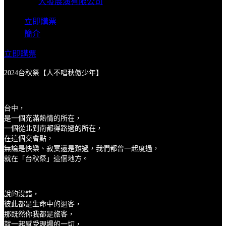
主辦單位
大發展演有限公司
立即購票
簡介
立即購票
2024台秋祭【人不唱秋傲少年】
台中，
是一個充滿熱情的所在，
一個從北到南都得路過的所在，
在這個交會點，
無論是快樂、寂寞還是難過，我們都曾一起度過，
就在「台秋祭」這個地方。
說的沒錯，
彼此都是生命中的過客，
那既然你我都是旅客，
就一起感受現場的一切，